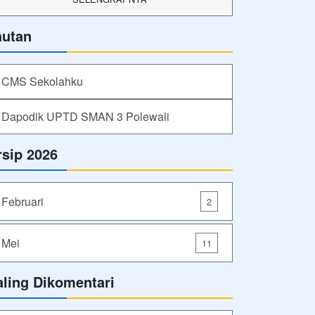
autan
CMS Sekolahku
Dapodik UPTD SMAN 3 Polewali
rsip 2026
Februari
2
Mei
11
aling Dikomentari