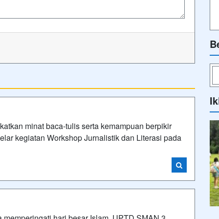
B
Ik
an minat baca-tulis serta kemampuan berpikir
ar kegiatan Workshop Jurnalistik dan Literasi pada
emperingati hari besar Islam, UPTD SMAN 3