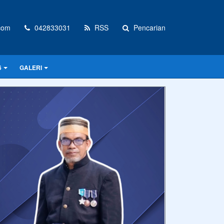
com
042833031
RSS
Pencarian
6
GALERI