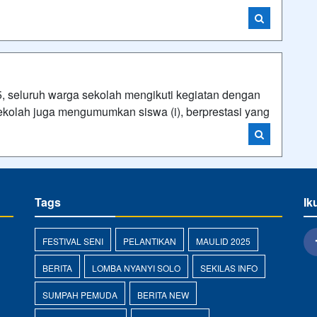
, seluruh warga sekolah mengikuti kegiatan dengan
sekolah juga mengumumkan siswa (i), berprestasi yang
Tags
Ik
FESTIVAL SENI
PELANTIKAN
MAULID 2025
BERITA
LOMBA NYANYI SOLO
SEKILAS INFO
SUMPAH PEMUDA
BERITA NEW