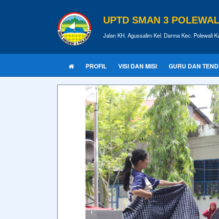
UPTD SMAN 3 POLEWALI
Jalan KH. Agussalim Kel. Darma Kec. Polewali K
PROFIL
VISI DAN MISI
GURU DAN TEND