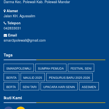
Darma Kec. Polewali Kab. Polewali Mandar
Alamat
Jalan KH. Agussalim
Telepon
042833031
Email
sman3polewali@gmail.com
Tags
SMAN3POLEWALI
SUMPAH PEMUDA
FESTIVAL SENI
BERITA
MAULID 2025
PENGURUS BARU 2025-2026
BERTA
SENI TARI
UPACARA HARI SENIN
ASESMEN
Ikuti Kami