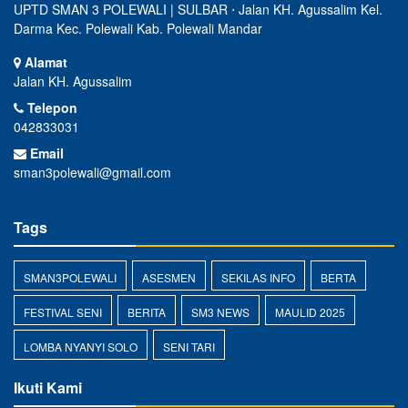
UPTD SMAN 3 POLEWALI | SULBAR ⋅ Jalan KH. Agussalim Kel.
Darma Kec. Polewali Kab. Polewali Mandar
Alamat
Jalan KH. Agussalim
Telepon
042833031
Email
sman3polewali@gmail.com
Tags
SMAN3POLEWALI
ASESMEN
SEKILAS INFO
BERTA
FESTIVAL SENI
BERITA
SM3 NEWS
MAULID 2025
LOMBA NYANYI SOLO
SENI TARI
Ikuti Kami