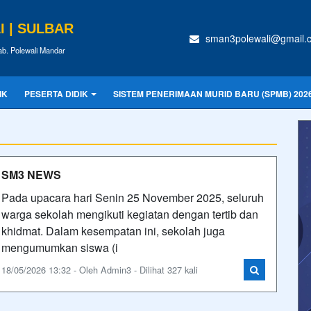
 | SULBAR
sman3polewali@gmail.
ab. Polewali Mandar
IK
PESERTA DIDIK
SISTEM PENERIMAAN MURID BARU (SPMB) 202
SM3 NEWS
Pada upacara hari Senin 25 November 2025, seluruh
warga sekolah mengikuti kegiatan dengan tertib dan
khidmat. Dalam kesempatan ini, sekolah juga
mengumumkan siswa (i
18/05/2026 13:32 - Oleh Admin3 - Dilihat 327 kali