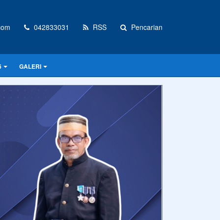
com
042833031
RSS
Pencarian
6
GALERI