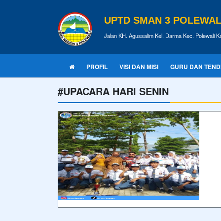
UPTD SMAN 3 POLEWALI
Jalan KH. Agussalim Kel. Darma Kec. Polewali K
PROFIL
VISI DAN MISI
GURU DAN TEND
#UPACARA HARI SENIN