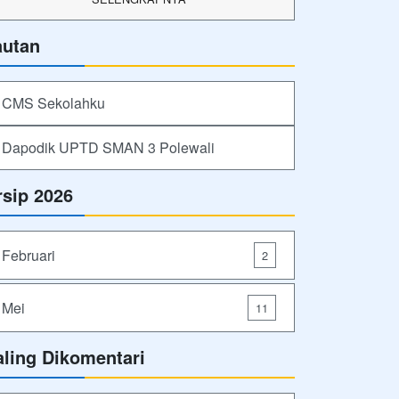
autan
CMS Sekolahku
Dapodik UPTD SMAN 3 Polewali
rsip 2026
Februari
2
Mei
11
aling Dikomentari