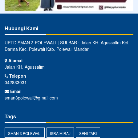
Hubungi Kami
UPTD SMAN 3 POLEWALI | SULBAR ⋅ Jalan KH. Agussalim Kel.
Darma Kec. Polewali Kab. Polewali Mandar
Alamat
Jalan KH. Agussalim
Telepon
042833031
Email
sman3polewali@gmail.com
Tags
SMAN 3 POLEWALI
ISRA MIRAJ
SENI TARI